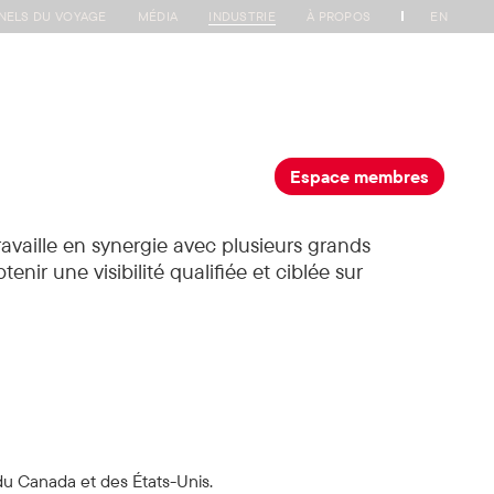
NELS DU VOYAGE
MÉDIA
INDUSTRIE
À PROPOS
EN
s de l'industrie
Nos partenaires
Contactez-nous
À propos de nous
Espace membres
ravaille en synergie avec plusieurs grands
nir une visibilité qualifiée et ciblée sur
du Canada et des États-Unis.