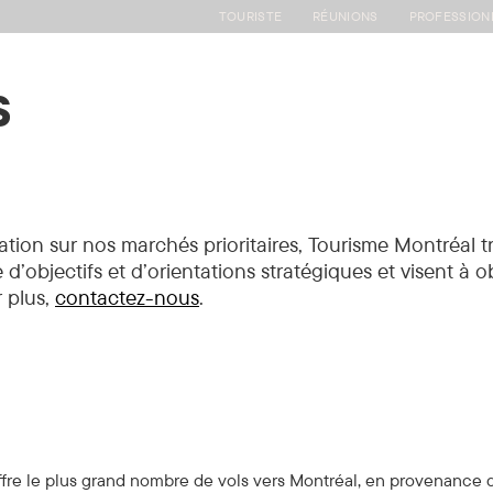
TOURISTE
RÉUNIONS
PROFESSION
s
Nos actions
Événements et formations
Fournisseur
ation sur nos marchés prioritaires, Tourisme Montréal t
objectifs et d’orientations stratégiques et visent à obte
r plus,
contactez-nous
.
ffre le plus grand nombre de vols vers Montréal, en provenance 