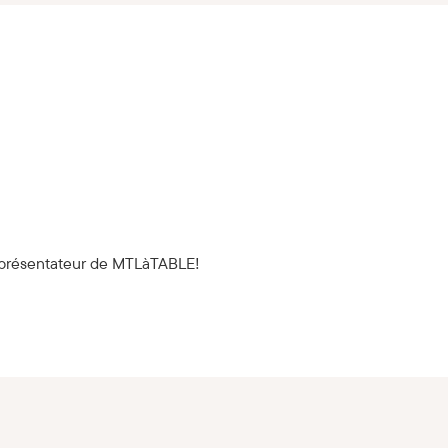
re présentateur de MTLàTABLE!