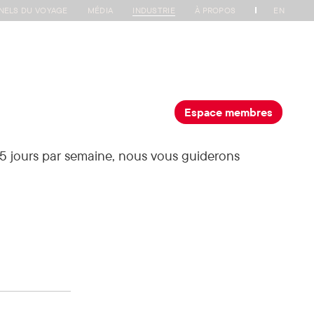
NELS DU VOYAGE
MÉDIA
INDUSTRIE
À PROPOS
EN
s de l'industrie
Nos partenaires
Contactez-nous
À propos de nous
Espace membres
on 5 jours par semaine, nous vous guiderons