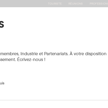
TOURISTE
RÉUNIONS
PROFESSION
s
Nos actions
Événements et formations
Fournisseur
ns membres, Industrie et Partenariats. À votre dispositi
issement. Écrivez-nous !
uis